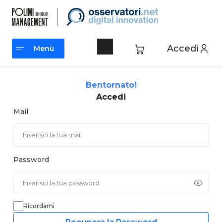
Vai
al
contenuto
Accedi
Menù
Menù
Bentornato!
Accedi
Mail
Password
Ricordami