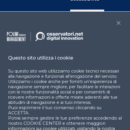
Cookie Center
Close
Facebook
LinkedIn
Instag
Questo sito utilizza i cookie
YouTube
X
Su questo sito web utilizziamo cookie tecnici necessari
alla navigazione e funzionali all’erogazione del servizio.
Utilizziamo i cookie anche per fornirti un’esperienza di
navigazione sempre migliore, per facilitare le interazioni
con le nostre funzionalità social e per consentirti di
ricevere informazioni e offerte mirate aderenti alle tue
abitudini di navigazione e ai tuoi interessi.
Puoi esprimere il tuo consenso cliccando su
© 2024 Copyright © Politecnico di Milano Dipartimento
ACCETTA.
di Ingegneria Gestionale
Potrai sempre gestire le tue preferenze accedendo al
nostro COOKIE CENTER e ottenere maggiori
informazioni sui cookie utilizzati, visitando la nostra