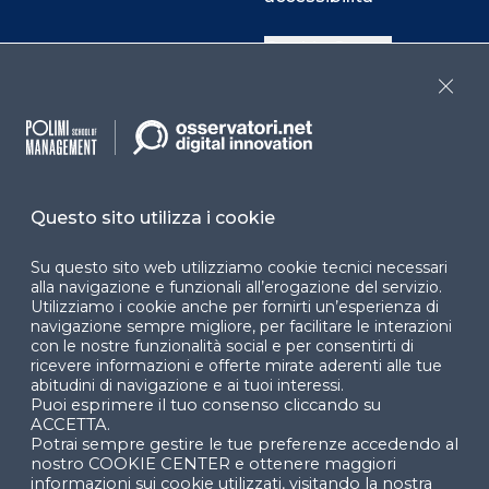
Cookie Center
Close
Facebook
LinkedIn
Instag
Questo sito utilizza i cookie
YouTube
X
Su questo sito web utilizziamo cookie tecnici necessari
alla navigazione e funzionali all’erogazione del servizio.
Utilizziamo i cookie anche per fornirti un’esperienza di
navigazione sempre migliore, per facilitare le interazioni
con le nostre funzionalità social e per consentirti di
ricevere informazioni e offerte mirate aderenti alle tue
abitudini di navigazione e ai tuoi interessi.
Puoi esprimere il tuo consenso cliccando su
© 2024 Copyright © Politecnico di Milano Dipartimento
ACCETTA.
di Ingegneria Gestionale
Potrai sempre gestire le tue preferenze accedendo al
nostro COOKIE CENTER e ottenere maggiori
informazioni sui cookie utilizzati, visitando la nostra