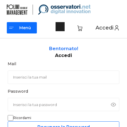
Vai
al
contenuto
Accedi
Menù
Menù
Bentornato!
Accedi
Mail
Password
Ricordami