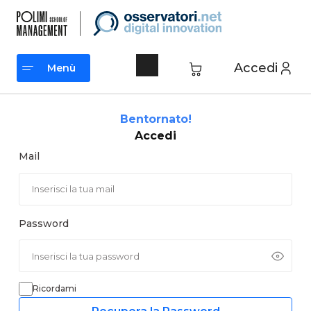
Vai
al
contenuto
Accedi
Menù
Menù
Bentornato!
Accedi
Mail
Password
Ricordami