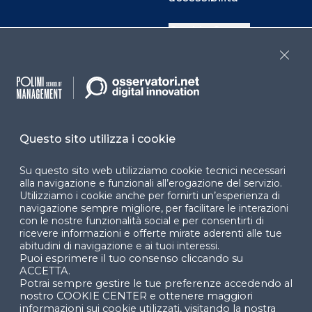
Cookie Center
Close
Facebook
LinkedIn
Instag
Questo sito utilizza i cookie
YouTube
X
Su questo sito web utilizziamo cookie tecnici necessari
alla navigazione e funzionali all’erogazione del servizio.
Utilizziamo i cookie anche per fornirti un’esperienza di
navigazione sempre migliore, per facilitare le interazioni
con le nostre funzionalità social e per consentirti di
ricevere informazioni e offerte mirate aderenti alle tue
abitudini di navigazione e ai tuoi interessi.
Puoi esprimere il tuo consenso cliccando su
© 2024 Copyright © Politecnico di Milano Dipartimento
ACCETTA.
di Ingegneria Gestionale
Potrai sempre gestire le tue preferenze accedendo al
nostro COOKIE CENTER e ottenere maggiori
informazioni sui cookie utilizzati, visitando la nostra