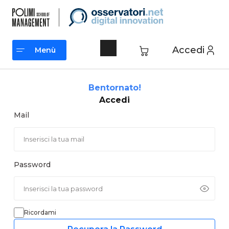
Vai
al
contenuto
Accedi
Menù
Menù
Bentornato!
Accedi
Mail
Password
Ricordami