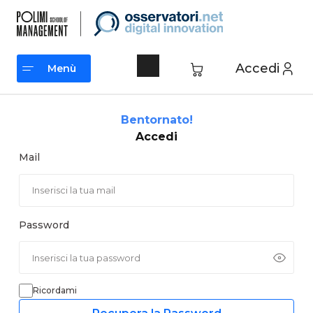
Vai
al
contenuto
Accedi
Menù
Menù
Bentornato!
Accedi
Mail
Password
Ricordami