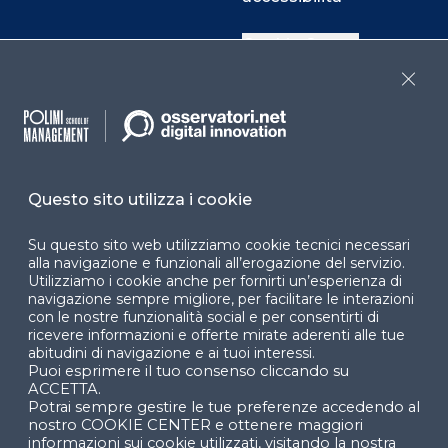
Cookie Center
Close
Facebook
LinkedIn
Instag
Questo sito utilizza i cookie
YouTube
X
Su questo sito web utilizziamo cookie tecnici necessari
alla navigazione e funzionali all’erogazione del servizio.
Utilizziamo i cookie anche per fornirti un’esperienza di
navigazione sempre migliore, per facilitare le interazioni
con le nostre funzionalità social e per consentirti di
ricevere informazioni e offerte mirate aderenti alle tue
abitudini di navigazione e ai tuoi interessi.
Puoi esprimere il tuo consenso cliccando su
© 2024 Copyright © Politecnico di Milano Dipartimento
ACCETTA.
di Ingegneria Gestionale
Potrai sempre gestire le tue preferenze accedendo al
nostro COOKIE CENTER e ottenere maggiori
informazioni sui cookie utilizzati, visitando la nostra