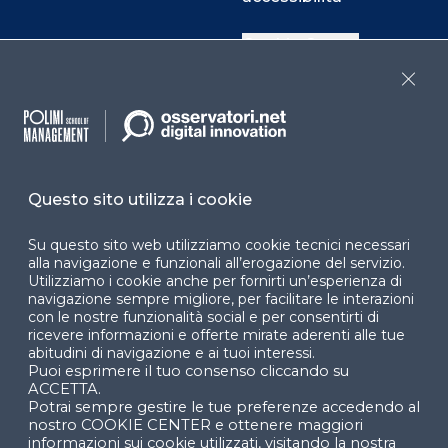
Cookie Center
Close
Facebook
LinkedIn
Instag
Questo sito utilizza i cookie
YouTube
X
Su questo sito web utilizziamo cookie tecnici necessari
alla navigazione e funzionali all’erogazione del servizio.
Utilizziamo i cookie anche per fornirti un’esperienza di
navigazione sempre migliore, per facilitare le interazioni
con le nostre funzionalità social e per consentirti di
ricevere informazioni e offerte mirate aderenti alle tue
abitudini di navigazione e ai tuoi interessi.
Puoi esprimere il tuo consenso cliccando su
© 2024 Copyright © Politecnico di Milano Dipartimento
ACCETTA.
di Ingegneria Gestionale
Potrai sempre gestire le tue preferenze accedendo al
nostro COOKIE CENTER e ottenere maggiori
informazioni sui cookie utilizzati, visitando la nostra