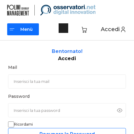
Vai
al
contenuto
Accedi
Menù
Menù
Bentornato!
Accedi
Mail
Password
Ricordami