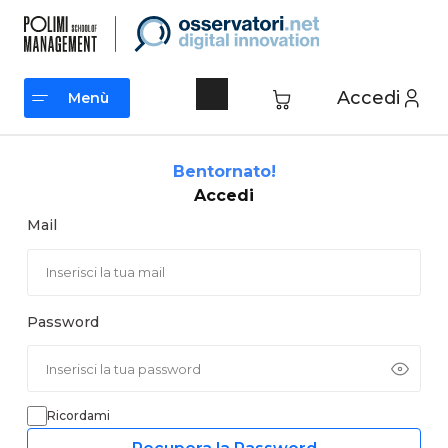
Vai
al
contenuto
Accedi
Menù
Menù
Bentornato!
Accedi
Mail
Password
Ricordami