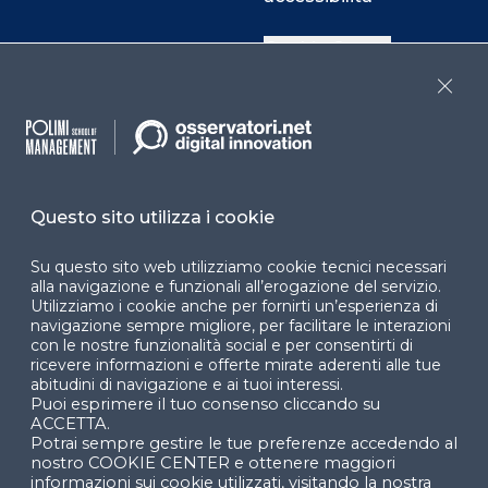
Cookie Center
Close
Facebook
LinkedIn
Instag
Questo sito utilizza i cookie
YouTube
X
Su questo sito web utilizziamo cookie tecnici necessari
alla navigazione e funzionali all’erogazione del servizio.
Utilizziamo i cookie anche per fornirti un’esperienza di
navigazione sempre migliore, per facilitare le interazioni
con le nostre funzionalità social e per consentirti di
ricevere informazioni e offerte mirate aderenti alle tue
abitudini di navigazione e ai tuoi interessi.
Puoi esprimere il tuo consenso cliccando su
© 2024 Copyright © Politecnico di Milano Dipartimento
ACCETTA.
di Ingegneria Gestionale
Potrai sempre gestire le tue preferenze accedendo al
nostro COOKIE CENTER e ottenere maggiori
informazioni sui cookie utilizzati, visitando la nostra