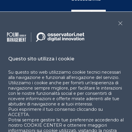
Cookie Center
Close
Facebook
LinkedIn
Instag
Questo sito utilizza i cookie
YouTube
X
Su questo sito web utilizziamo cookie tecnici necessari
alla navigazione e funzionali all’erogazione del servizio.
Utilizziamo i cookie anche per fornirti un’esperienza di
navigazione sempre migliore, per facilitare le interazioni
con le nostre funzionalità social e per consentirti di
ricevere informazioni e offerte mirate aderenti alle tue
abitudini di navigazione e ai tuoi interessi.
Puoi esprimere il tuo consenso cliccando su
© 2024 Copyright © Politecnico di Milano Dipartimento
ACCETTA.
di Ingegneria Gestionale
Potrai sempre gestire le tue preferenze accedendo al
nostro COOKIE CENTER e ottenere maggiori
informazioni sui cookie utilizzati, visitando la nostra