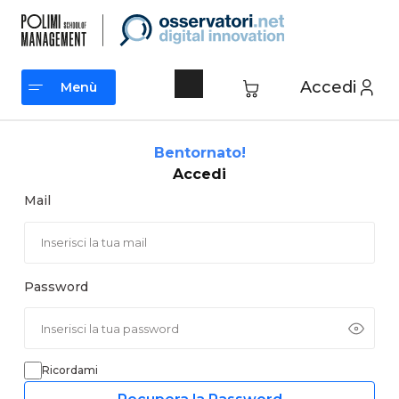
Vai
al
contenuto
Accedi
Menù
Menù
Bentornato!
Accedi
Mail
Password
Ricordami