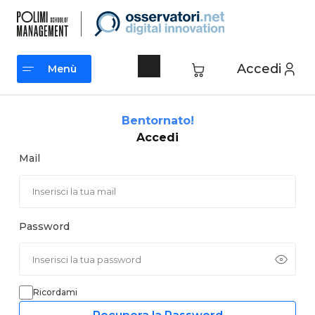
Vai
al
contenuto
Accedi
Menù
Menù
Bentornato!
Accedi
Mail
Password
Ricordami