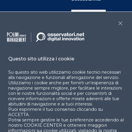
Cookie Center
Close
Facebook
LinkedIn
Instag
Questo sito utilizza i cookie
YouTube
X
Su questo sito web utilizziamo cookie tecnici necessari
alla navigazione e funzionali all’erogazione del servizio.
Utilizziamo i cookie anche per fornirti un’esperienza di
navigazione sempre migliore, per facilitare le interazioni
con le nostre funzionalità social e per consentirti di
ricevere informazioni e offerte mirate aderenti alle tue
abitudini di navigazione e ai tuoi interessi.
Puoi esprimere il tuo consenso cliccando su
© 2024 Copyright © Politecnico di Milano Dipartimento
ACCETTA.
di Ingegneria Gestionale
Potrai sempre gestire le tue preferenze accedendo al
nostro COOKIE CENTER e ottenere maggiori
informazioni sui cookie utilizzati, visitando la nostra