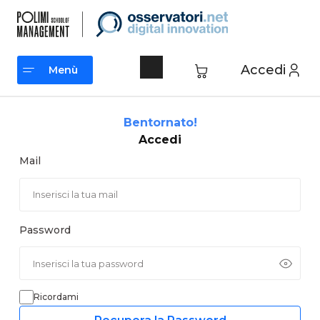
Vai
al
contenuto
Accedi
Menù
Menù
Bentornato!
Accedi
Mail
Password
Ricordami