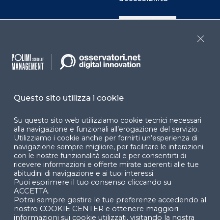
Cookie Center
Close
Facebook
LinkedIn
Instag
Questo sito utilizza i cookie
YouTube
X
Su questo sito web utilizziamo cookie tecnici necessari
alla navigazione e funzionali all’erogazione del servizio.
Utilizziamo i cookie anche per fornirti un’esperienza di
navigazione sempre migliore, per facilitare le interazioni
con le nostre funzionalità social e per consentirti di
ricevere informazioni e offerte mirate aderenti alle tue
abitudini di navigazione e ai tuoi interessi.
Puoi esprimere il tuo consenso cliccando su
© 2024 Copyright © Politecnico di Milano Dipartimento
ACCETTA.
di Ingegneria Gestionale
Potrai sempre gestire le tue preferenze accedendo al
nostro COOKIE CENTER e ottenere maggiori
informazioni sui cookie utilizzati, visitando la nostra