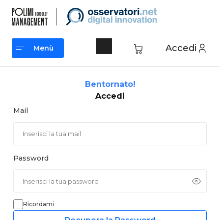
Vai
al
contenuto
Accedi
Menù
Menù
Bentornato!
Accedi
Mail
Password
Ricordami