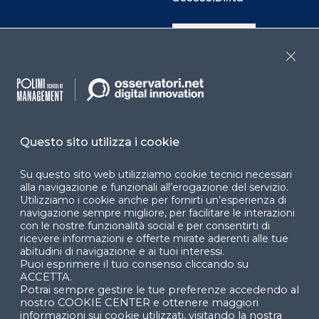
Cookie Center
Close
Facebook
LinkedIn
Instag
Questo sito utilizza i cookie
YouTube
X
Su questo sito web utilizziamo cookie tecnici necessari
alla navigazione e funzionali all’erogazione del servizio.
Utilizziamo i cookie anche per fornirti un’esperienza di
navigazione sempre migliore, per facilitare le interazioni
con le nostre funzionalità social e per consentirti di
ricevere informazioni e offerte mirate aderenti alle tue
abitudini di navigazione e ai tuoi interessi.
Puoi esprimere il tuo consenso cliccando su
© 2024 Copyright © Politecnico di Milano Dipartimento
ACCETTA.
di Ingegneria Gestionale
Potrai sempre gestire le tue preferenze accedendo al
nostro COOKIE CENTER e ottenere maggiori
informazioni sui cookie utilizzati, visitando la nostra