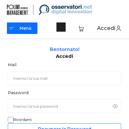
Vai
al
contenuto
Accedi
Menù
Menù
Bentornato!
Accedi
Mail
Password
Ricordami