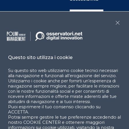
Cookie Center
Close
Facebook
LinkedIn
Instag
Questo sito utilizza i cookie
YouTube
X
Su questo sito web utilizziamo cookie tecnici necessari
alla navigazione e funzionali all’erogazione del servizio.
Utilizziamo i cookie anche per fornirti un’esperienza di
navigazione sempre migliore, per facilitare le interazioni
con le nostre funzionalità social e per consentirti di
ricevere informazioni e offerte mirate aderenti alle tue
abitudini di navigazione e ai tuoi interessi.
Puoi esprimere il tuo consenso cliccando su
© 2024 Copyright © Politecnico di Milano Dipartimento
ACCETTA.
di Ingegneria Gestionale
Potrai sempre gestire le tue preferenze accedendo al
nostro COOKIE CENTER e ottenere maggiori
informazioni sui cookie utilizzati, visitando la nostra