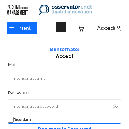
Vai
al
contenuto
Accedi
Menù
Menù
Bentornato!
Accedi
Mail
Password
Ricordami