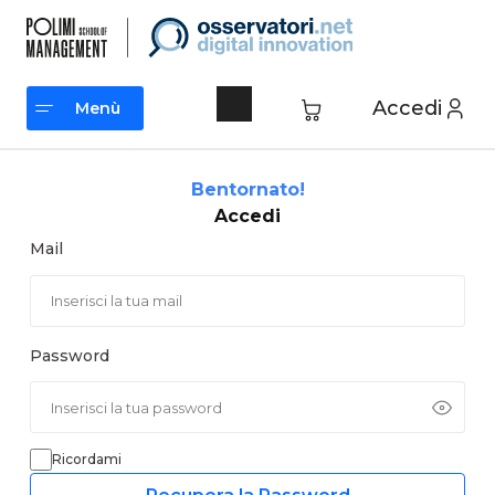
Vai
al
contenuto
Accedi
Menù
Menù
Bentornato!
Accedi
Mail
Password
Ricordami