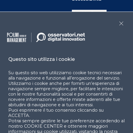
Cookie Center
Close
Facebook
LinkedIn
Instag
Questo sito utilizza i cookie
YouTube
X
Su questo sito web utilizziamo cookie tecnici necessari
alla navigazione e funzionali all’erogazione del servizio.
Utilizziamo i cookie anche per fornirti un’esperienza di
navigazione sempre migliore, per facilitare le interazioni
con le nostre funzionalità social e per consentirti di
ricevere informazioni e offerte mirate aderenti alle tue
abitudini di navigazione e ai tuoi interessi.
Puoi esprimere il tuo consenso cliccando su
© 2024 Copyright © Politecnico di Milano Dipartimento
ACCETTA.
di Ingegneria Gestionale
Potrai sempre gestire le tue preferenze accedendo al
nostro COOKIE CENTER e ottenere maggiori
informazioni sui cookie utilizzati, visitando la nostra