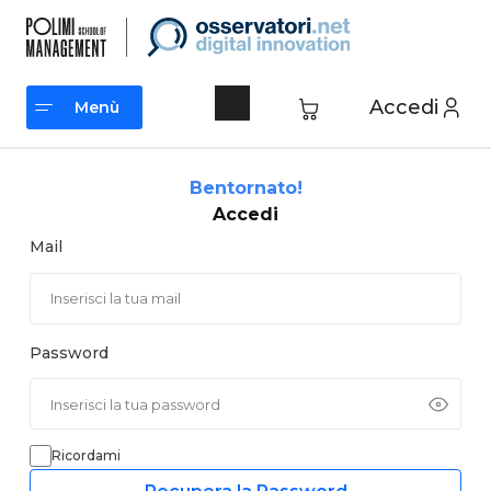
Vai
al
contenuto
Accedi
Menù
Menù
Bentornato!
Accedi
Mail
Password
Ricordami