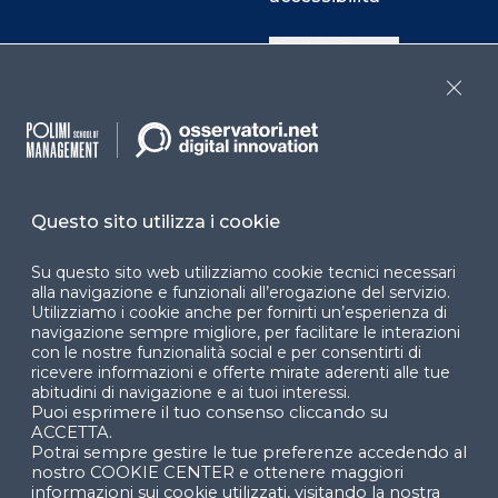
Cookie Center
Close
Facebook
LinkedIn
Instag
Questo sito utilizza i cookie
YouTube
X
Su questo sito web utilizziamo cookie tecnici necessari
alla navigazione e funzionali all’erogazione del servizio.
Utilizziamo i cookie anche per fornirti un’esperienza di
navigazione sempre migliore, per facilitare le interazioni
con le nostre funzionalità social e per consentirti di
ricevere informazioni e offerte mirate aderenti alle tue
abitudini di navigazione e ai tuoi interessi.
Puoi esprimere il tuo consenso cliccando su
© 2024 Copyright © Politecnico di Milano Dipartimento
ACCETTA.
di Ingegneria Gestionale
Potrai sempre gestire le tue preferenze accedendo al
nostro COOKIE CENTER e ottenere maggiori
informazioni sui cookie utilizzati, visitando la nostra