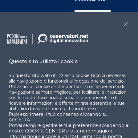
Cookie Center
Close
Facebook
LinkedIn
Instag
Questo sito utilizza i cookie
YouTube
X
Su questo sito web utilizziamo cookie tecnici necessari
alla navigazione e funzionali all’erogazione del servizio.
Utilizziamo i cookie anche per fornirti un’esperienza di
navigazione sempre migliore, per facilitare le interazioni
con le nostre funzionalità social e per consentirti di
ricevere informazioni e offerte mirate aderenti alle tue
abitudini di navigazione e ai tuoi interessi.
Puoi esprimere il tuo consenso cliccando su
© 2024 Copyright © Politecnico di Milano Dipartimento
ACCETTA.
di Ingegneria Gestionale
Potrai sempre gestire le tue preferenze accedendo al
nostro COOKIE CENTER e ottenere maggiori
informazioni sui cookie utilizzati, visitando la nostra