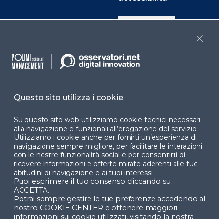
Cookie Center
Close
Facebook
LinkedIn
Instag
Questo sito utilizza i cookie
YouTube
X
Su questo sito web utilizziamo cookie tecnici necessari
alla navigazione e funzionali all’erogazione del servizio.
Utilizziamo i cookie anche per fornirti un’esperienza di
navigazione sempre migliore, per facilitare le interazioni
con le nostre funzionalità social e per consentirti di
ricevere informazioni e offerte mirate aderenti alle tue
abitudini di navigazione e ai tuoi interessi.
Puoi esprimere il tuo consenso cliccando su
© 2024 Copyright © Politecnico di Milano Dipartimento
ACCETTA.
di Ingegneria Gestionale
Potrai sempre gestire le tue preferenze accedendo al
nostro COOKIE CENTER e ottenere maggiori
informazioni sui cookie utilizzati, visitando la nostra