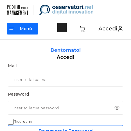
Vai
al
contenuto
Accedi
Menù
Menù
Bentornato!
Accedi
Mail
Password
Ricordami