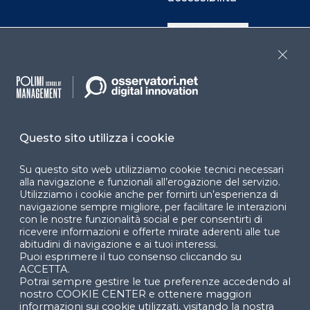
Cookie Center
Close
Facebook
LinkedIn
Instag
Questo sito utilizza i cookie
YouTube
X
Su questo sito web utilizziamo cookie tecnici necessari
alla navigazione e funzionali all’erogazione del servizio.
Utilizziamo i cookie anche per fornirti un’esperienza di
navigazione sempre migliore, per facilitare le interazioni
con le nostre funzionalità social e per consentirti di
ricevere informazioni e offerte mirate aderenti alle tue
abitudini di navigazione e ai tuoi interessi.
Puoi esprimere il tuo consenso cliccando su
© 2024 Copyright © Politecnico di Milano Dipartimento
ACCETTA.
di Ingegneria Gestionale
Potrai sempre gestire le tue preferenze accedendo al
nostro COOKIE CENTER e ottenere maggiori
informazioni sui cookie utilizzati, visitando la nostra