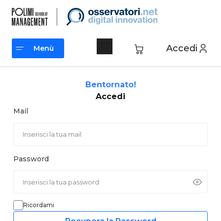
Vai
al
contenuto
Accedi
Menù
Menù
Bentornato!
Accedi
Mail
Password
Ricordami