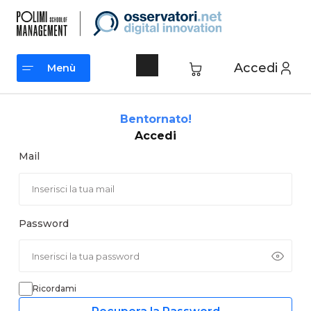
Vai
al
contenuto
Accedi
Menù
Menù
Bentornato!
Accedi
Mail
Password
Ricordami