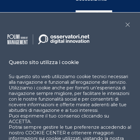
Cookie Center
Close
Facebook
LinkedIn
Instag
Questo sito utilizza i cookie
YouTube
X
Su questo sito web utilizziamo cookie tecnici necessari
alla navigazione e funzionali all’erogazione del servizio.
Utilizziamo i cookie anche per fornirti un’esperienza di
navigazione sempre migliore, per facilitare le interazioni
con le nostre funzionalità social e per consentirti di
ricevere informazioni e offerte mirate aderenti alle tue
abitudini di navigazione e ai tuoi interessi.
Puoi esprimere il tuo consenso cliccando su
© 2024 Copyright © Politecnico di Milano Dipartimento
ACCETTA.
di Ingegneria Gestionale
Potrai sempre gestire le tue preferenze accedendo al
nostro COOKIE CENTER e ottenere maggiori
informazioni sui cookie utilizzati, visitando la nostra