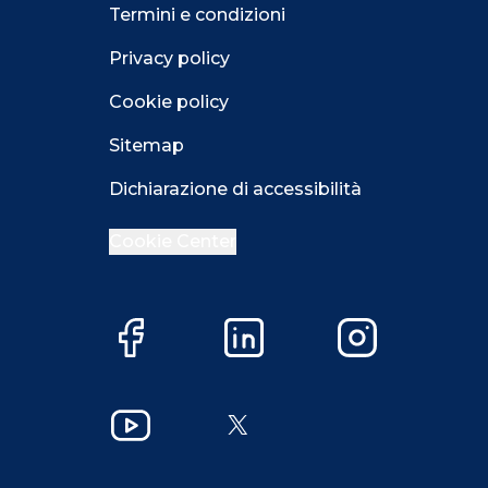
Termini e condizioni
Privacy policy
Cookie policy
Sitemap
Dichiarazione di accessibilità
Cookie Center
Facebook
LinkedIn
Instagram
Close GDPR 
YouTube
X
Accetta
Più opzioni
Close GDPR 