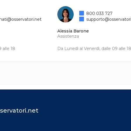
800 033 727
mati@osservatori.net
supporto@osservatori
Alessia Barone
Assistenza
 alle 18
Da Lunedì al Venerdì, dalle 09 alle 1
servatori.net