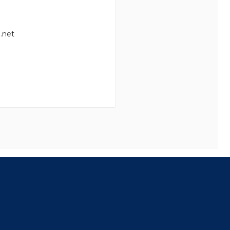
.net
8