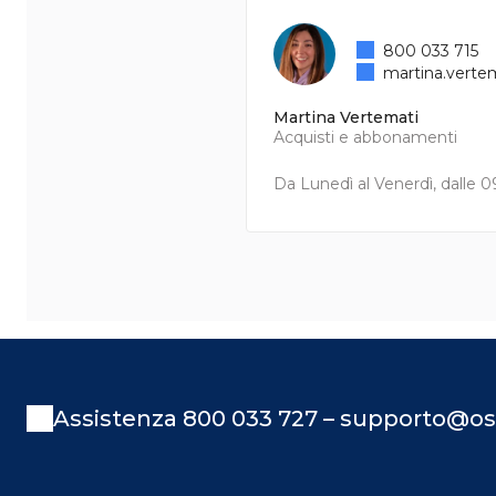
800 033 715
martina.verte
Martina Vertemati
Acquisti e abbonamenti
Da Lunedì al Venerdì, dalle 09
Assistenza 800 033 727 – supporto@os