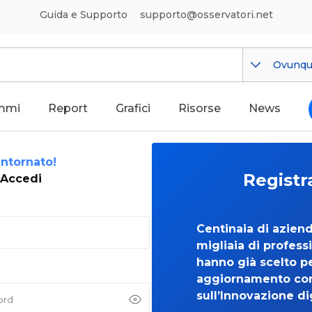
Guida e Supporto
supporto@osservatori.net
Ovunq
mmi
Report
Grafici
Risorse
News
ntornato!
Registr
Accedi
Centinaia di azien
migliaia di professi
hanno già scelto per
aggiornamento co
sull’Innovazione di