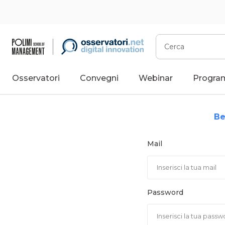
Vai
al
contenuto
Cerca
Osservatori
Convegni
Webinar
Progra
Be
Mail
Password