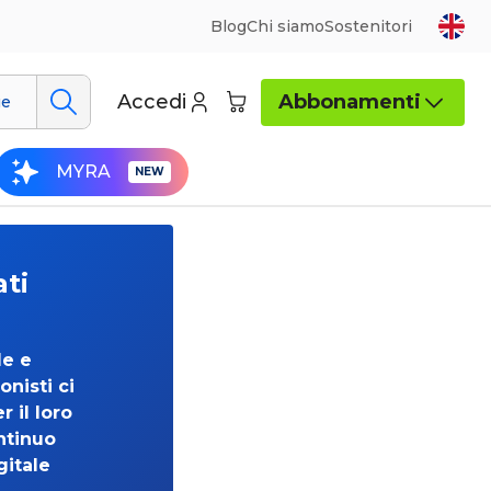
Blog
Chi siamo
Sostenitori
Accedi
Abbonamenti
ue
MYRA
ati
de e
onisti ci
 il loro
ntinuo
gitale