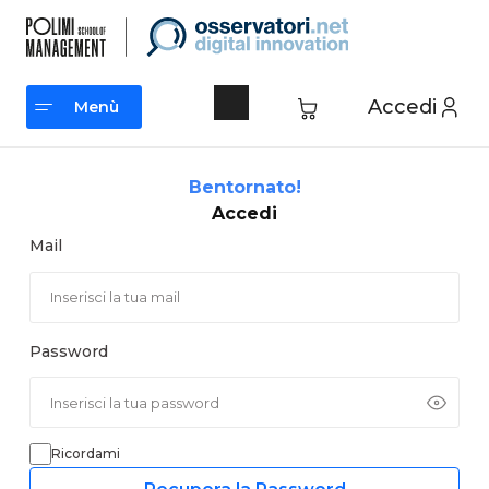
Vai
al
contenuto
Accedi
Menù
Menù
Bentornato!
Accedi
Mail
Password
Ricordami