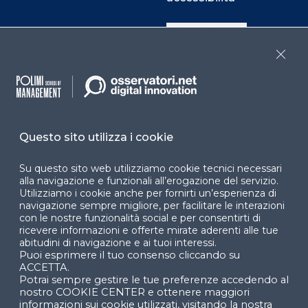
Cookie Center
Close
Facebook
LinkedIn
Instag
Questo sito utilizza i cookie
YouTube
X
Su questo sito web utilizziamo cookie tecnici necessari
alla navigazione e funzionali all’erogazione del servizio.
Utilizziamo i cookie anche per fornirti un’esperienza di
navigazione sempre migliore, per facilitare le interazioni
con le nostre funzionalità social e per consentirti di
ricevere informazioni e offerte mirate aderenti alle tue
abitudini di navigazione e ai tuoi interessi.
Puoi esprimere il tuo consenso cliccando su
© 2024 Copyright © Politecnico di Milano Dipartimento
ACCETTA.
di Ingegneria Gestionale
Potrai sempre gestire le tue preferenze accedendo al
nostro COOKIE CENTER e ottenere maggiori
informazioni sui cookie utilizzati, visitando la nostra