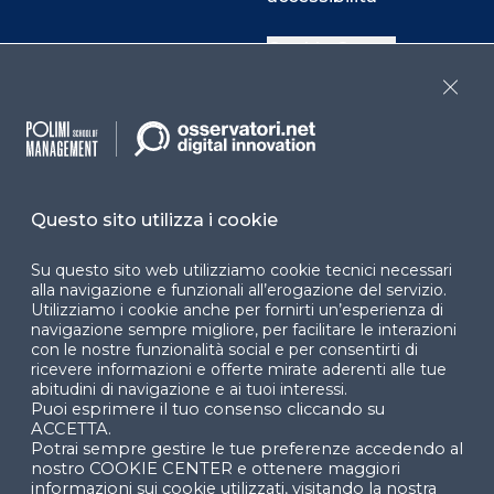
Cookie Center
Close
Facebook
LinkedIn
Instag
Questo sito utilizza i cookie
YouTube
X
Su questo sito web utilizziamo cookie tecnici necessari
alla navigazione e funzionali all’erogazione del servizio.
Utilizziamo i cookie anche per fornirti un’esperienza di
navigazione sempre migliore, per facilitare le interazioni
con le nostre funzionalità social e per consentirti di
ricevere informazioni e offerte mirate aderenti alle tue
abitudini di navigazione e ai tuoi interessi.
Puoi esprimere il tuo consenso cliccando su
© 2024 Copyright © Politecnico di Milano Dipartimento
ACCETTA.
di Ingegneria Gestionale
Potrai sempre gestire le tue preferenze accedendo al
nostro COOKIE CENTER e ottenere maggiori
informazioni sui cookie utilizzati, visitando la nostra