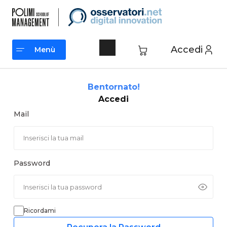
Vai
al
contenuto
Accedi
Menù
Menù
Bentornato!
Accedi
Mail
Password
Ricordami