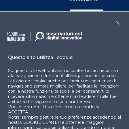
Cookie Center
Close
Facebook
LinkedIn
Instag
Questo sito utilizza i cookie
YouTube
X
Su questo sito web utilizziamo cookie tecnici necessari
alla navigazione e funzionali all’erogazione del servizio.
Utilizziamo i cookie anche per fornirti un’esperienza di
navigazione sempre migliore, per facilitare le interazioni
con le nostre funzionalità social e per consentirti di
ricevere informazioni e offerte mirate aderenti alle tue
abitudini di navigazione e ai tuoi interessi.
Puoi esprimere il tuo consenso cliccando su
© 2024 Copyright © Politecnico di Milano Dipartimento
ACCETTA.
di Ingegneria Gestionale
Potrai sempre gestire le tue preferenze accedendo al
nostro COOKIE CENTER e ottenere maggiori
informazioni sui cookie utilizzati, visitando la nostra