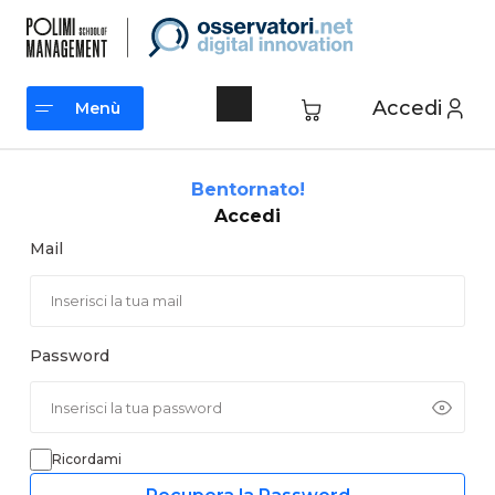
Vai
al
contenuto
Accedi
Menù
Menù
Bentornato!
Accedi
Mail
Password
Ricordami