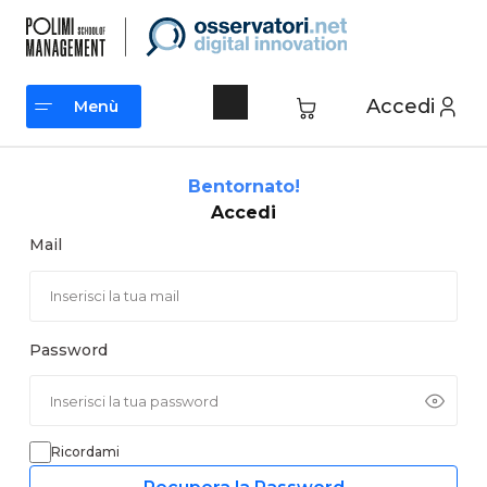
Vai
al
contenuto
Accedi
Menù
Menù
Bentornato!
Accedi
Mail
Password
Ricordami