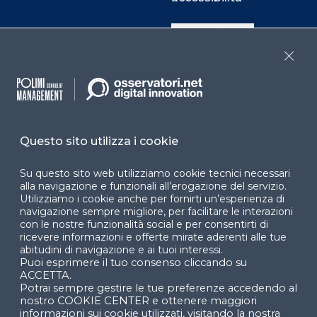
Cookie Center
Close
Facebook
LinkedIn
Instag
Questo sito utilizza i cookie
YouTube
X
Su questo sito web utilizziamo cookie tecnici necessari
alla navigazione e funzionali all’erogazione del servizio.
Utilizziamo i cookie anche per fornirti un’esperienza di
navigazione sempre migliore, per facilitare le interazioni
con le nostre funzionalità social e per consentirti di
ricevere informazioni e offerte mirate aderenti alle tue
abitudini di navigazione e ai tuoi interessi.
Puoi esprimere il tuo consenso cliccando su
© 2024 Copyright © Politecnico di Milano Dipartimento
ACCETTA.
di Ingegneria Gestionale
Potrai sempre gestire le tue preferenze accedendo al
nostro COOKIE CENTER e ottenere maggiori
informazioni sui cookie utilizzati, visitando la nostra