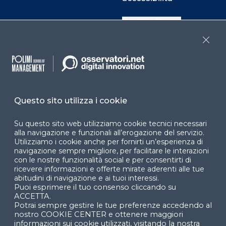
Cookie Center
Close
Facebook
LinkedIn
Instag
Questo sito utilizza i cookie
YouTube
X
Su questo sito web utilizziamo cookie tecnici necessari
alla navigazione e funzionali all’erogazione del servizio.
Utilizziamo i cookie anche per fornirti un’esperienza di
navigazione sempre migliore, per facilitare le interazioni
con le nostre funzionalità social e per consentirti di
ricevere informazioni e offerte mirate aderenti alle tue
abitudini di navigazione e ai tuoi interessi.
Puoi esprimere il tuo consenso cliccando su
© 2024 Copyright © Politecnico di Milano Dipartimento
ACCETTA.
di Ingegneria Gestionale
Potrai sempre gestire le tue preferenze accedendo al
nostro COOKIE CENTER e ottenere maggiori
informazioni sui cookie utilizzati, visitando la nostra