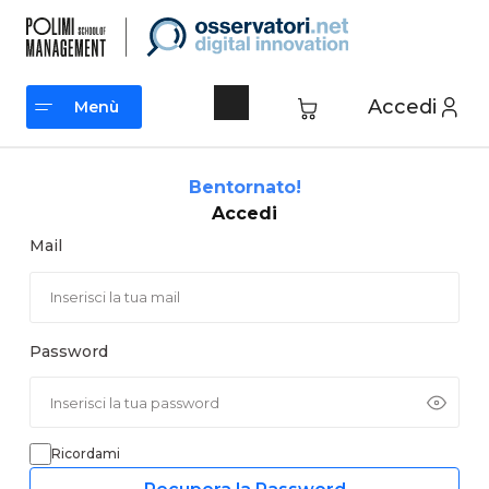
Vai
al
contenuto
Accedi
Menù
Menù
Bentornato!
Accedi
Mail
Password
Ricordami