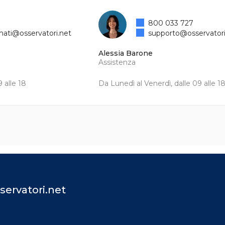
800 033 727
mati@osservatori.net
supporto@osservatori
Alessia Barone
Assistenza
 alle 18
Da Lunedì al Venerdì, dalle 09 alle 1
servatori.net