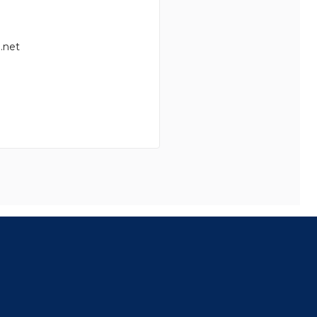
.net
8