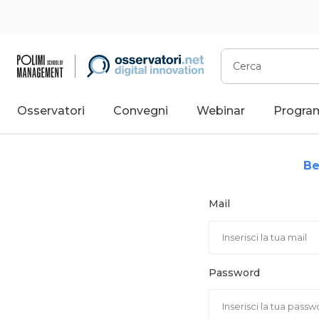
Vai
al
contenuto
Cerca
Osservatori
Convegni
Webinar
Progra
Be
Mail
Password