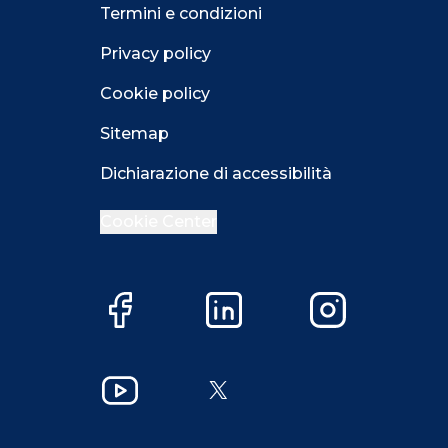
Termini e condizioni
Privacy policy
Cookie policy
Sitemap
Dichiarazione di accessibilità
Cookie Center
Facebook
LinkedIn
Instagram
Close GDPR 
YouTube
X
Accetta
Più opzioni
Close GDPR 