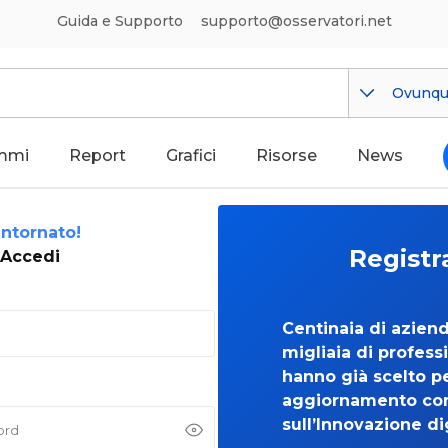
Guida e Supporto
supporto@osservatori.net
Ovunq
mmi
Report
Grafici
Risorse
News
ntornato!
Registr
Accedi
Centinaia di azien
migliaia di professi
hanno già scelto per
aggiornamento co
sull’Innovazione di