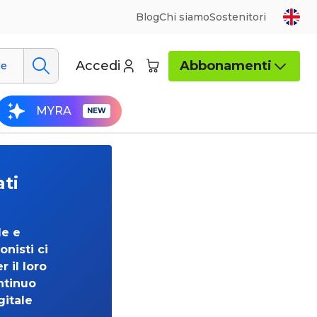
Blog
Chi siamo
Sostenitori
Accedi
Abbonamenti
ue
MYRA
ati
de e
onisti ci
 il loro
ntinuo
gitale