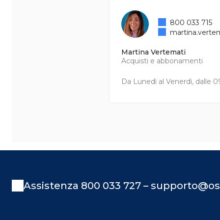
800 033 715
martina.verte
Martina Vertemati
Acquisti e abbonamenti
Da Lunedì al Venerdì, dalle 09
Assistenza 800 033 727 – supporto@os