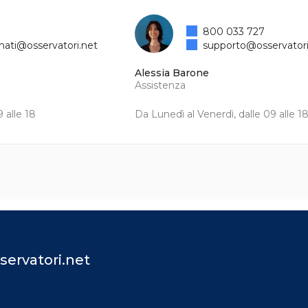
800 033 727
mati@osservatori.net
supporto@osservatori
Alessia Barone
Assistenza
 alle 18
Da Lunedì al Venerdì, dalle 09 alle 1
servatori.net