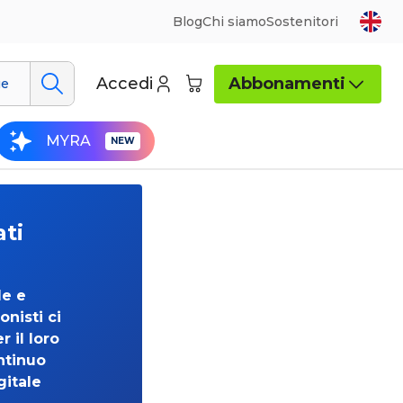
Blog
Chi siamo
Sostenitori
Accedi
Abbonamenti
ue
MYRA
ati
de e
onisti ci
 il loro
ntinuo
gitale