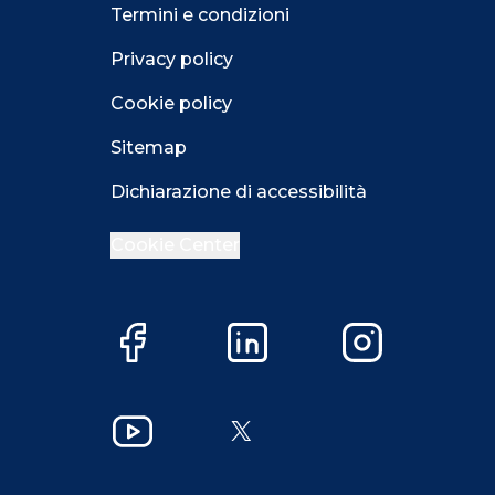
Termini e condizioni
Privacy policy
Cookie policy
Sitemap
Dichiarazione di accessibilità
Cookie Center
Facebook
LinkedIn
Instagram
Close GDPR 
YouTube
X
Accetta
Più opzioni
Close GDPR 