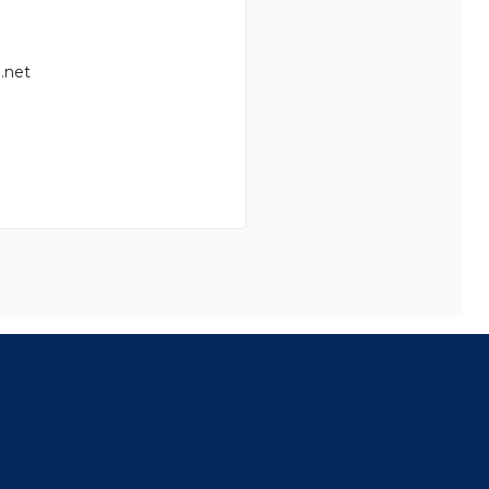
.net
8