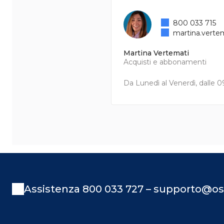
800 033 715
martina.verte
Martina Vertemati
Acquisti e abbonamenti
Da Lunedì al Venerdì, dalle 09
Assistenza 800 033 727 – supporto@os