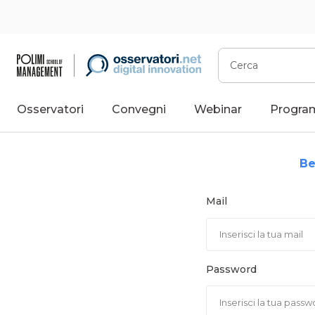
Vai
al
contenuto
Cerca
Osservatori
Convegni
Webinar
Progra
Be
Mail
Password