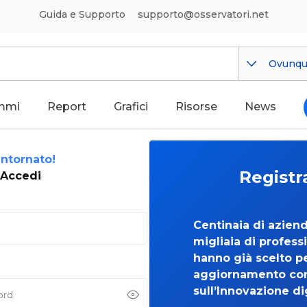
Guida e Supporto
supporto@osservatori.net
Ovunq
mmi
Report
Grafici
Risorse
News
ntornato!
Registr
Accedi
Centinaia di azien
migliaia di professi
hanno già scelto per
aggiornamento co
sull’Innovazione di