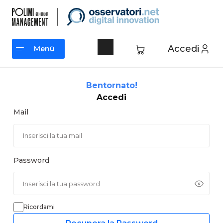
Vai
al
contenuto
Accedi
Menù
Menù
Bentornato!
Accedi
Mail
Password
Ricordami