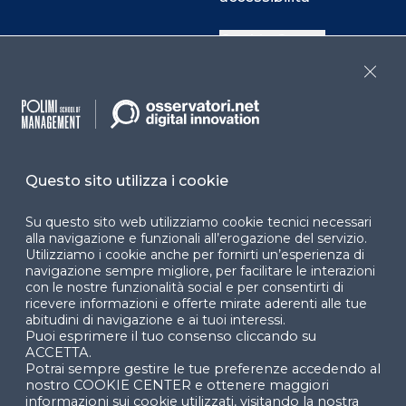
Cookie Center
Close
Facebook
LinkedIn
Instag
Questo sito utilizza i cookie
YouTube
X
Su questo sito web utilizziamo cookie tecnici necessari
alla navigazione e funzionali all’erogazione del servizio.
Utilizziamo i cookie anche per fornirti un’esperienza di
navigazione sempre migliore, per facilitare le interazioni
con le nostre funzionalità social e per consentirti di
ricevere informazioni e offerte mirate aderenti alle tue
abitudini di navigazione e ai tuoi interessi.
Puoi esprimere il tuo consenso cliccando su
© 2024 Copyright © Politecnico di Milano Dipartimento
ACCETTA.
di Ingegneria Gestionale
Potrai sempre gestire le tue preferenze accedendo al
nostro COOKIE CENTER e ottenere maggiori
informazioni sui cookie utilizzati, visitando la nostra