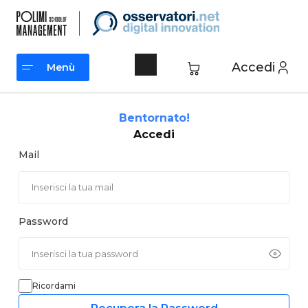
Vai
al
contenuto
Accedi
Menù
Menù
Bentornato!
Accedi
Mail
Password
Ricordami