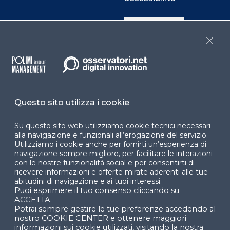
Cookie Center
Close
Facebook
LinkedIn
Instag
Questo sito utilizza i cookie
YouTube
X
Su questo sito web utilizziamo cookie tecnici necessari
alla navigazione e funzionali all’erogazione del servizio.
Utilizziamo i cookie anche per fornirti un’esperienza di
navigazione sempre migliore, per facilitare le interazioni
con le nostre funzionalità social e per consentirti di
ricevere informazioni e offerte mirate aderenti alle tue
abitudini di navigazione e ai tuoi interessi.
Puoi esprimere il tuo consenso cliccando su
© 2024 Copyright © Politecnico di Milano Dipartimento
ACCETTA.
di Ingegneria Gestionale
Potrai sempre gestire le tue preferenze accedendo al
nostro COOKIE CENTER e ottenere maggiori
informazioni sui cookie utilizzati, visitando la nostra