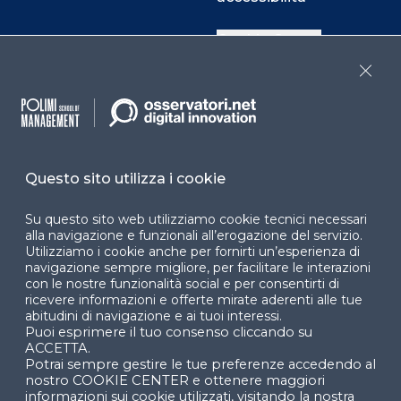
Cookie Center
Close
Facebook
LinkedIn
Instag
Questo sito utilizza i cookie
YouTube
X
Su questo sito web utilizziamo cookie tecnici necessari
alla navigazione e funzionali all’erogazione del servizio.
Utilizziamo i cookie anche per fornirti un’esperienza di
navigazione sempre migliore, per facilitare le interazioni
con le nostre funzionalità social e per consentirti di
ricevere informazioni e offerte mirate aderenti alle tue
abitudini di navigazione e ai tuoi interessi.
Puoi esprimere il tuo consenso cliccando su
© 2024 Copyright © Politecnico di Milano Dipartimento
ACCETTA.
di Ingegneria Gestionale
Potrai sempre gestire le tue preferenze accedendo al
nostro COOKIE CENTER e ottenere maggiori
informazioni sui cookie utilizzati, visitando la nostra