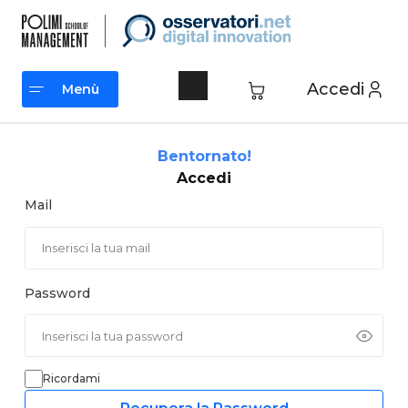
Vai
al
contenuto
Accedi
Menù
Menù
Bentornato!
Accedi
Mail
Password
Ricordami