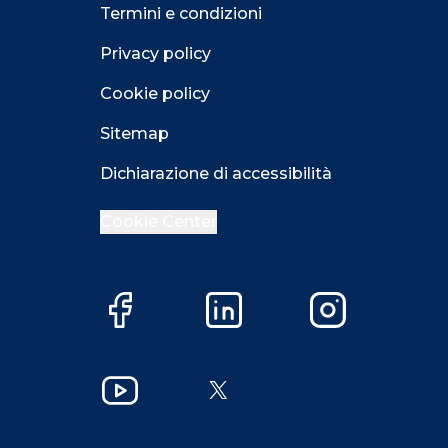
Termini e condizioni
Privacy policy
Cookie policy
Sitemap
Dichiarazione di accessibilità
Cookie Center
Facebook
LinkedIn
Instagram
Close GDPR 
YouTube
X
Accetta
Più opzioni
Close GDPR 