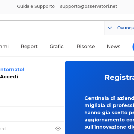
Guida e Supporto
supporto@osservatori.net
Ovunq
mmi
Report
Grafici
Risorse
News
ntornato!
Registr
Accedi
Centinaia di azien
migliaia di professi
hanno già scelto per
aggiornamento co
sull’Innovazione di