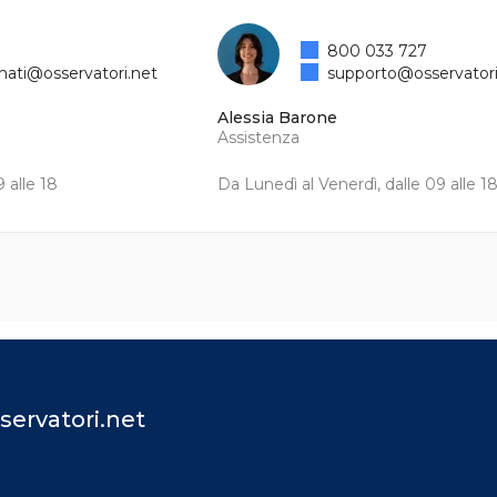
800 033 727
mati@osservatori.net
supporto@osservatori
Alessia Barone
Assistenza
 alle 18
Da Lunedì al Venerdì, dalle 09 alle 1
servatori.net