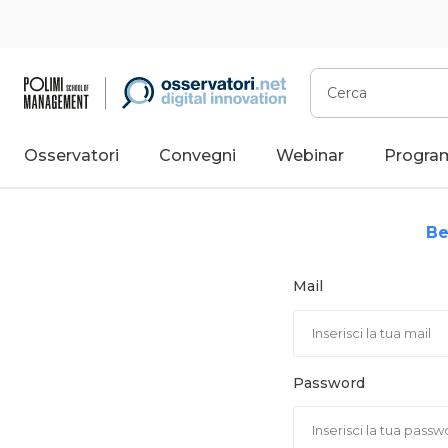
Vai
al
contenuto
Cerca
Osservatori
Convegni
Webinar
Progra
Be
Mail
Password