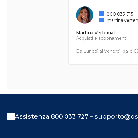
800 033 715
martina.verte
Martina Vertemati
Acquisti e abbonamenti
Da Lunedì al Venerdì, dalle 09
Assistenza 800 033 727 – supporto@os