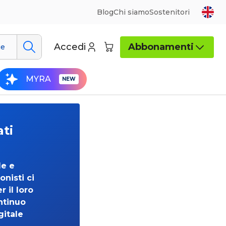
Blog
Chi siamo
Sostenitori
Accedi
Abbonamenti
ue
MYRA
ati
de e
onisti ci
 il loro
ntinuo
gitale