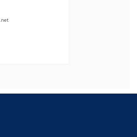
.net
8