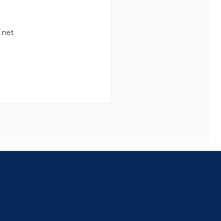
.net
8