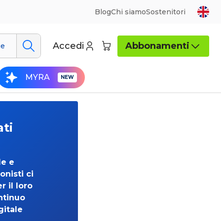
Blog
Chi siamo
Sostenitori
Accedi
Abbonamenti
ue
MYRA
ati
de e
onisti ci
 il loro
ntinuo
gitale