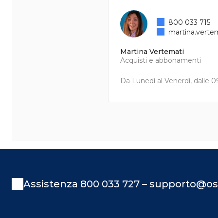
800 033 715
martina.verte
Martina Vertemati
Acquisti e abbonamenti
Da Lunedì al Venerdì, dalle 09
Assistenza 800 033 727 – supporto@os