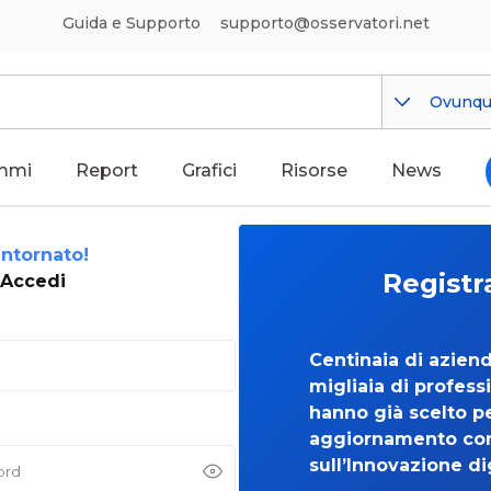
Guida e Supporto
supporto@osservatori.net
Ovunq
mmi
Report
Grafici
Risorse
News
ntornato!
Registr
Accedi
Centinaia di azien
migliaia di professi
hanno già scelto per
aggiornamento co
sull’Innovazione di