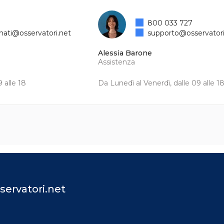
800 033 727
mati@osservatori.net
supporto@osservatori
Alessia Barone
Assistenza
 alle 18
Da Lunedì al Venerdì, dalle 09 alle 1
servatori.net