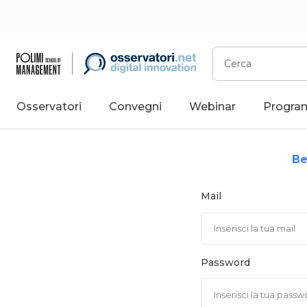
Vai
al
contenuto
Cerca
Osservatori
Convegni
Webinar
Progra
Be
Mail
Password