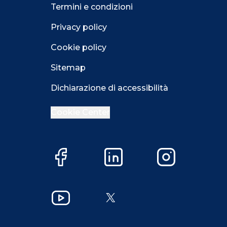
Termini e condizioni
Privacy policy
Cookie policy
Sitemap
Dichiarazione di accessibilità
Cookie Center
Facebook
LinkedIn
Instagram
Close GDPR 
YouTube
X
Accetta
Più opzioni
Close GDPR 