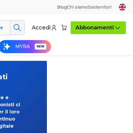
Blog
Chi siamo
Sostenitori
Accedi
Abbonamenti
ue
MYRA
ati
de e
onisti ci
 il loro
ntinuo
gitale