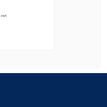
.net
8