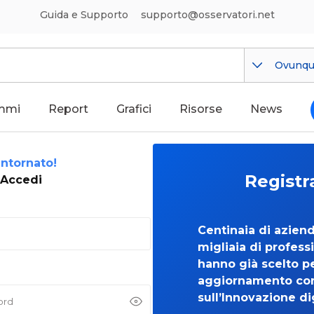
Guida e Supporto
supporto@osservatori.net
Ovunq
mmi
Report
Grafici
Risorse
News
ntornato!
Registr
Accedi
Centinaia di azien
migliaia di professi
hanno già scelto per
aggiornamento co
sull’Innovazione di