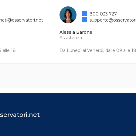
800 033 727
mati@osservatori.net
supporto@osservatori
Alessia Barone
Assistenza
 alle 18
Da Lunedì al Venerdì, dalle 09 alle 1
servatori.net