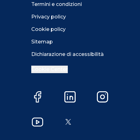
Termini e condizioni
Privacy policy
Cookie policy
Sitemap
Dichiarazione di accessibilità
Cookie Center
Facebook
LinkedIn
Instagram
Close GDPR 
YouTube
X
Accetta
Più opzioni
Close GDPR 