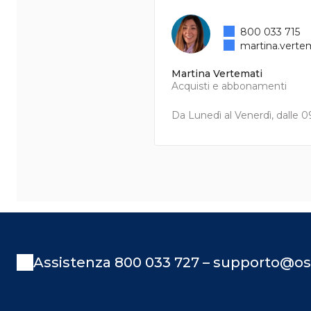
800 033 715
martina.verte
Martina Vertemati
Acquisti e abbonamenti
Da Lunedì al Venerdì, dalle 09
Assistenza 800 033 727 – supporto@os