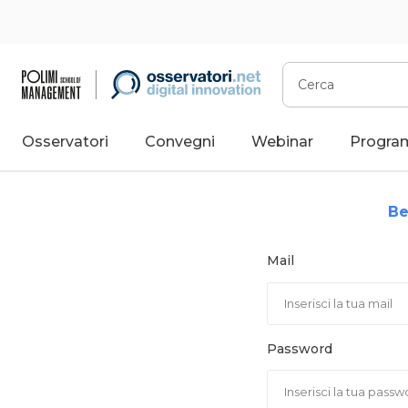
Vai
al
contenuto
Cerca
Osservatori
Convegni
Webinar
Progra
Be
Mail
Password