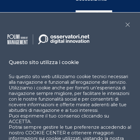
Cookie Center
Close
Facebook
LinkedIn
Instag
Questo sito utilizza i cookie
YouTube
X
Su questo sito web utilizziamo cookie tecnici necessari
alla navigazione e funzionali all’erogazione del servizio.
Utilizziamo i cookie anche per fornirti un’esperienza di
navigazione sempre migliore, per facilitare le interazioni
con le nostre funzionalità social e per consentirti di
ricevere informazioni e offerte mirate aderenti alle tue
abitudini di navigazione e ai tuoi interessi.
Puoi esprimere il tuo consenso cliccando su
© 2024 Copyright © Politecnico di Milano Dipartimento
ACCETTA.
di Ingegneria Gestionale
Potrai sempre gestire le tue preferenze accedendo al
nostro COOKIE CENTER e ottenere maggiori
informazioni sui cookie utilizzati, visitando la nostra