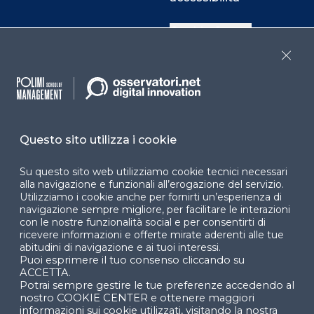
Cookie Center
Close
Facebook
LinkedIn
Instag
Questo sito utilizza i cookie
YouTube
X
Su questo sito web utilizziamo cookie tecnici necessari
alla navigazione e funzionali all’erogazione del servizio.
Utilizziamo i cookie anche per fornirti un’esperienza di
navigazione sempre migliore, per facilitare le interazioni
con le nostre funzionalità social e per consentirti di
ricevere informazioni e offerte mirate aderenti alle tue
abitudini di navigazione e ai tuoi interessi.
Puoi esprimere il tuo consenso cliccando su
© 2024 Copyright © Politecnico di Milano Dipartimento
ACCETTA.
di Ingegneria Gestionale
Potrai sempre gestire le tue preferenze accedendo al
nostro COOKIE CENTER e ottenere maggiori
informazioni sui cookie utilizzati, visitando la nostra