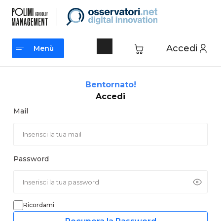
Vai
al
contenuto
Accedi
Menù
Menù
Bentornato!
Accedi
Mail
Password
Ricordami