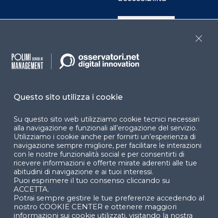
Cookie Center
Close
Facebook
LinkedIn
Instag
Questo sito utilizza i cookie
YouTube
X
Su questo sito web utilizziamo cookie tecnici necessari
alla navigazione e funzionali all’erogazione del servizio.
Utilizziamo i cookie anche per fornirti un’esperienza di
navigazione sempre migliore, per facilitare le interazioni
con le nostre funzionalità social e per consentirti di
ricevere informazioni e offerte mirate aderenti alle tue
abitudini di navigazione e ai tuoi interessi.
Puoi esprimere il tuo consenso cliccando su
© 2024 Copyright © Politecnico di Milano Dipartimento
ACCETTA.
di Ingegneria Gestionale
Potrai sempre gestire le tue preferenze accedendo al
nostro COOKIE CENTER e ottenere maggiori
informazioni sui cookie utilizzati, visitando la nostra