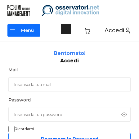
Vai
al
contenuto
Accedi
Menù
Menù
Bentornato!
Accedi
Mail
Password
Ricordami