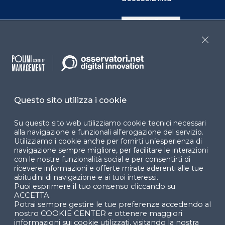
Cookie Center
Close
Facebook
LinkedIn
Instag
Questo sito utilizza i cookie
YouTube
X
Su questo sito web utilizziamo cookie tecnici necessari
alla navigazione e funzionali all’erogazione del servizio.
Utilizziamo i cookie anche per fornirti un’esperienza di
navigazione sempre migliore, per facilitare le interazioni
con le nostre funzionalità social e per consentirti di
ricevere informazioni e offerte mirate aderenti alle tue
abitudini di navigazione e ai tuoi interessi.
Puoi esprimere il tuo consenso cliccando su
© 2024 Copyright © Politecnico di Milano Dipartimento
ACCETTA.
di Ingegneria Gestionale
Potrai sempre gestire le tue preferenze accedendo al
nostro COOKIE CENTER e ottenere maggiori
informazioni sui cookie utilizzati, visitando la nostra