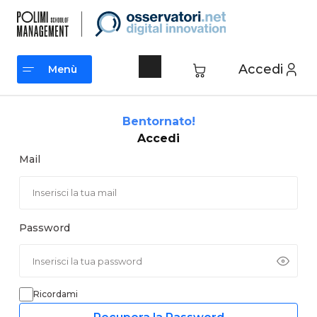
Vai
al
contenuto
Accedi
Menù
Menù
Bentornato!
Accedi
Mail
Password
Ricordami