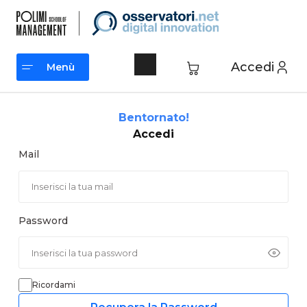
Vai
al
contenuto
Accedi
Menù
Menù
Bentornato!
Accedi
Mail
Password
Ricordami