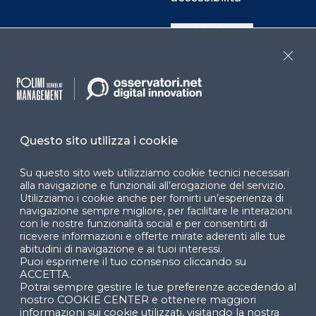
Cookie Center
Close
Facebook
LinkedIn
Instag
Questo sito utilizza i cookie
YouTube
X
Su questo sito web utilizziamo cookie tecnici necessari
alla navigazione e funzionali all’erogazione del servizio.
Utilizziamo i cookie anche per fornirti un’esperienza di
navigazione sempre migliore, per facilitare le interazioni
con le nostre funzionalità social e per consentirti di
ricevere informazioni e offerte mirate aderenti alle tue
abitudini di navigazione e ai tuoi interessi.
Puoi esprimere il tuo consenso cliccando su
© 2024 Copyright © Politecnico di Milano Dipartimento
ACCETTA.
di Ingegneria Gestionale
Potrai sempre gestire le tue preferenze accedendo al
nostro COOKIE CENTER e ottenere maggiori
informazioni sui cookie utilizzati, visitando la nostra