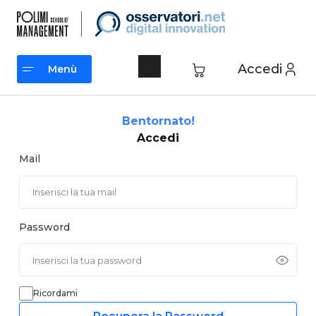
Vai
al
contenuto
Accedi
Menù
Menù
Bentornato!
Accedi
Mail
Password
Ricordami