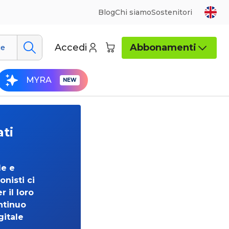
Blog
Chi siamo
Sostenitori
Accedi
Abbonamenti
ue
MYRA
ati
de e
onisti ci
 il loro
ntinuo
gitale