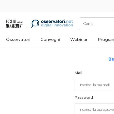
Vai
al
contenuto
Cerca
Osservatori
Convegni
Webinar
Progra
Be
Mail
Password