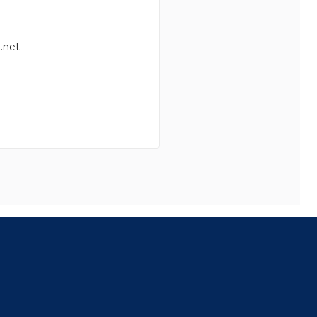
.net
8