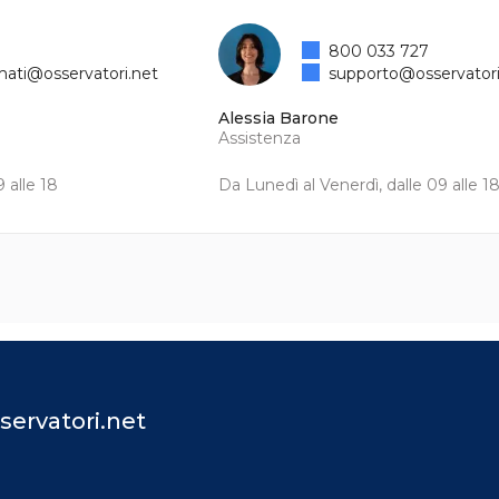
800 033 727
mati@osservatori.net
supporto@osservatori
Alessia Barone
Assistenza
 alle 18
Da Lunedì al Venerdì, dalle 09 alle 1
servatori.net