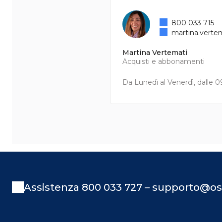
800 033 715
martina.verte
Martina Vertemati
Acquisti e abbonamenti
Da Lunedì al Venerdì, dalle 09
Assistenza 800 033 727 – supporto@os