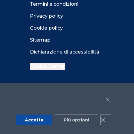
Termini e condizioni
Privacy policy
Cookie policy
Sitemap
Dichiarazione di accessibilità
Cookie Center
Facebook
LinkedIn
Instagram
Close GDPR 
YouTube
X
Accetta
Più opzioni
Close GDPR 