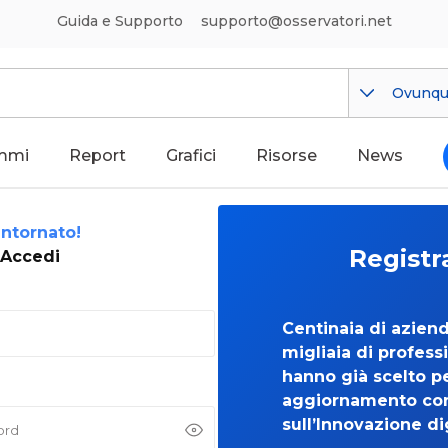
Guida e Supporto
supporto@osservatori.net
Ovunq
mmi
Report
Grafici
Risorse
News
ntornato!
Registr
Accedi
Centinaia di azien
migliaia di professi
hanno già scelto per
aggiornamento co
sull’Innovazione di