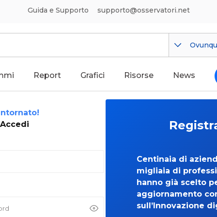
Guida e Supporto
supporto@osservatori.net
Ovunq
mmi
Report
Grafici
Risorse
News
ntornato!
Registr
Accedi
Centinaia di azien
migliaia di professi
hanno già scelto per
aggiornamento co
sull’Innovazione di