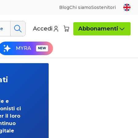
Blog
Chi siamo
Sostenitori
Accedi
Abbonamenti
ue
MYRA
ati
de e
onisti ci
 il loro
ntinuo
gitale