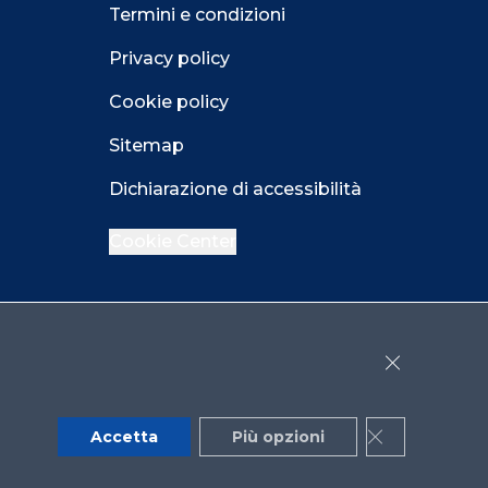
Termini e condizioni
Privacy policy
Cookie policy
Sitemap
Dichiarazione di accessibilità
Cookie Center
Facebook
LinkedIn
Instagram
Close GDPR 
YouTube
X
Accetta
Più opzioni
Close GDPR 