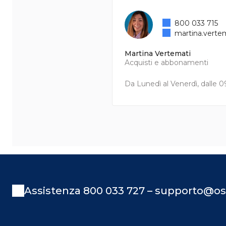
800 033 715
martina.verte
Martina Vertemati
Acquisti e abbonamenti
Da Lunedì al Venerdì, dalle 09
Assistenza 800 033 727 – supporto@os