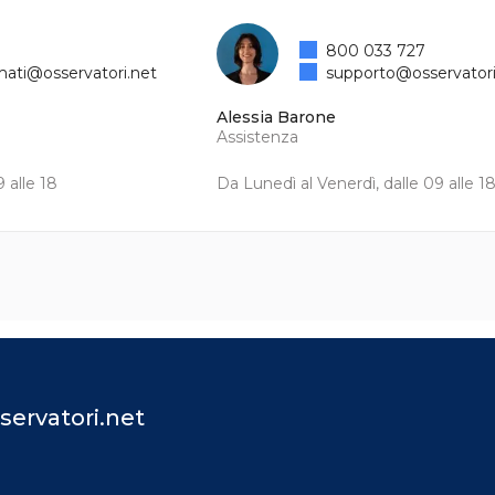
800 033 727
mati@osservatori.net
supporto@osservatori
Alessia Barone
Assistenza
 alle 18
Da Lunedì al Venerdì, dalle 09 alle 1
servatori.net