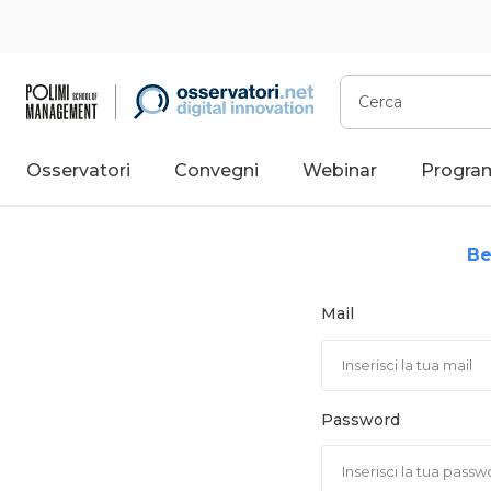
Vai
al
contenuto
Cerca
Osservatori
Convegni
Webinar
Progra
Be
Mail
Password