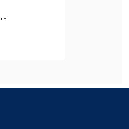
.net
8