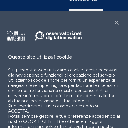
Cookie Center
Close
Facebook
LinkedIn
Instag
Questo sito utilizza i cookie
YouTube
X
Su questo sito web utilizziamo cookie tecnici necessari
alla navigazione e funzionali all’erogazione del servizio.
Utilizziamo i cookie anche per fornirti un’esperienza di
navigazione sempre migliore, per facilitare le interazioni
con le nostre funzionalità social e per consentirti di
ricevere informazioni e offerte mirate aderenti alle tue
abitudini di navigazione e ai tuoi interessi.
Puoi esprimere il tuo consenso cliccando su
© 2024 Copyright © Politecnico di Milano Dipartimento
ACCETTA.
di Ingegneria Gestionale
Potrai sempre gestire le tue preferenze accedendo al
nostro COOKIE CENTER e ottenere maggiori
informazioni sui cookie utilizzati, visitando la nostra