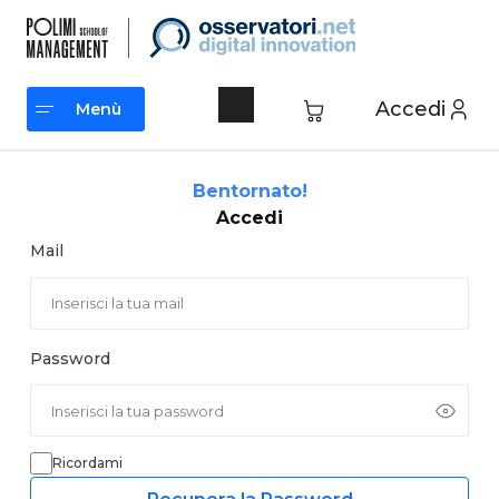
Vai
al
contenuto
Accedi
Menù
Menù
Bentornato!
Accedi
Mail
Password
Ricordami