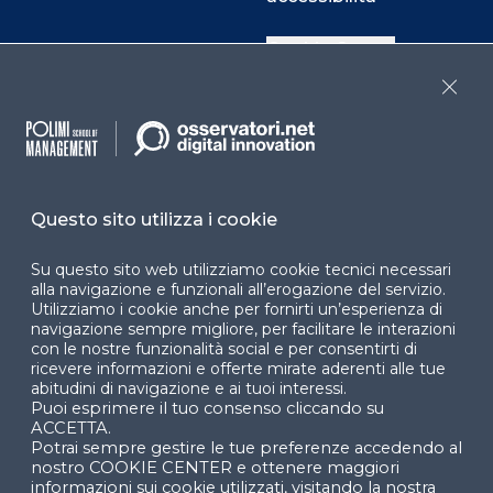
Cookie Center
Close
Facebook
LinkedIn
Instag
Questo sito utilizza i cookie
YouTube
X
Su questo sito web utilizziamo cookie tecnici necessari
alla navigazione e funzionali all’erogazione del servizio.
Utilizziamo i cookie anche per fornirti un’esperienza di
navigazione sempre migliore, per facilitare le interazioni
con le nostre funzionalità social e per consentirti di
ricevere informazioni e offerte mirate aderenti alle tue
abitudini di navigazione e ai tuoi interessi.
Puoi esprimere il tuo consenso cliccando su
© 2024 Copyright © Politecnico di Milano Dipartimento
ACCETTA.
di Ingegneria Gestionale
Potrai sempre gestire le tue preferenze accedendo al
nostro COOKIE CENTER e ottenere maggiori
informazioni sui cookie utilizzati, visitando la nostra