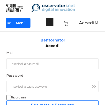
Vai
al
contenuto
Accedi
Menù
Menù
Bentornato!
Accedi
Mail
Password
Ricordami