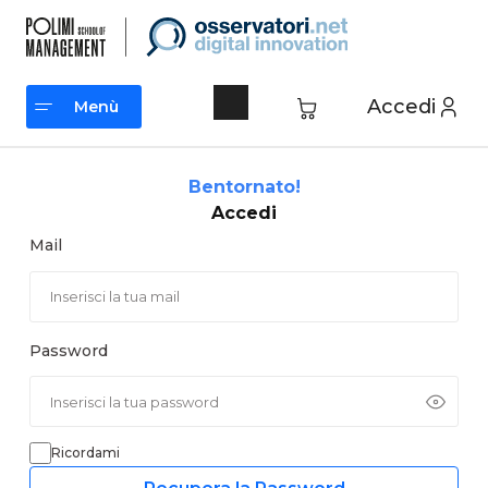
Vai
al
contenuto
Accedi
Menù
Menù
Bentornato!
Accedi
Mail
Password
Ricordami