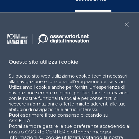
Cookie Center
Close
Facebook
LinkedIn
Instag
Questo sito utilizza i cookie
YouTube
X
Su questo sito web utilizziamo cookie tecnici necessari
alla navigazione e funzionali all’erogazione del servizio.
Utilizziamo i cookie anche per fornirti un’esperienza di
navigazione sempre migliore, per facilitare le interazioni
con le nostre funzionalità social e per consentirti di
ricevere informazioni e offerte mirate aderenti alle tue
abitudini di navigazione e ai tuoi interessi.
Puoi esprimere il tuo consenso cliccando su
© 2024 Copyright © Politecnico di Milano Dipartimento
ACCETTA.
di Ingegneria Gestionale
Potrai sempre gestire le tue preferenze accedendo al
nostro COOKIE CENTER e ottenere maggiori
informazioni sui cookie utilizzati, visitando la nostra