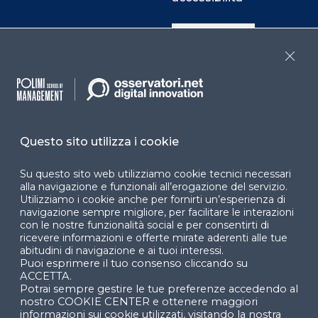
Cookie Center
Close
Facebook
LinkedIn
Instag
Questo sito utilizza i cookie
YouTube
X
Su questo sito web utilizziamo cookie tecnici necessari
alla navigazione e funzionali all’erogazione del servizio.
Utilizziamo i cookie anche per fornirti un’esperienza di
navigazione sempre migliore, per facilitare le interazioni
con le nostre funzionalità social e per consentirti di
ricevere informazioni e offerte mirate aderenti alle tue
abitudini di navigazione e ai tuoi interessi.
Puoi esprimere il tuo consenso cliccando su
© 2024 Copyright © Politecnico di Milano Dipartimento
ACCETTA.
di Ingegneria Gestionale
Potrai sempre gestire le tue preferenze accedendo al
nostro COOKIE CENTER e ottenere maggiori
informazioni sui cookie utilizzati, visitando la nostra