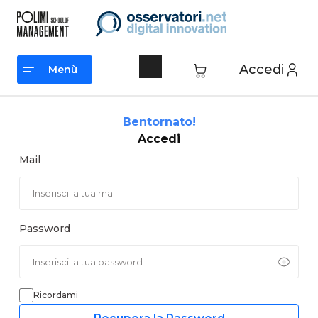
Vai
al
contenuto
Accedi
Menù
Menù
Bentornato!
Accedi
Mail
Password
Ricordami