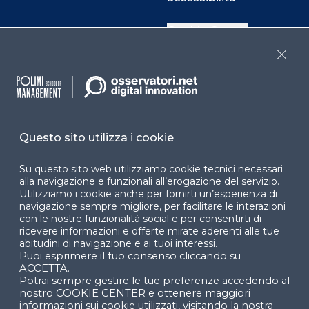
Cookie Center
Close
Facebook
LinkedIn
Instag
Questo sito utilizza i cookie
YouTube
X
Su questo sito web utilizziamo cookie tecnici necessari
alla navigazione e funzionali all’erogazione del servizio.
Utilizziamo i cookie anche per fornirti un’esperienza di
navigazione sempre migliore, per facilitare le interazioni
con le nostre funzionalità social e per consentirti di
ricevere informazioni e offerte mirate aderenti alle tue
abitudini di navigazione e ai tuoi interessi.
Puoi esprimere il tuo consenso cliccando su
© 2024 Copyright © Politecnico di Milano Dipartimento
ACCETTA.
di Ingegneria Gestionale
Potrai sempre gestire le tue preferenze accedendo al
nostro COOKIE CENTER e ottenere maggiori
informazioni sui cookie utilizzati, visitando la nostra