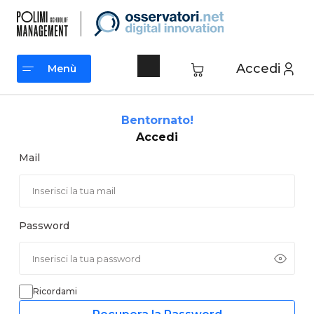
Vai
al
contenuto
Accedi
Menù
Menù
Bentornato!
Accedi
Mail
Password
Ricordami