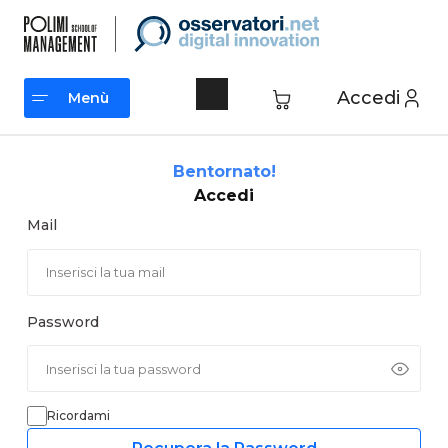
Vai
al
contenuto
Accedi
Menù
Menù
Bentornato!
Accedi
Mail
Password
Ricordami