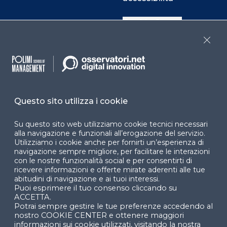
Cookie Center
Close
Facebook
LinkedIn
Instag
Questo sito utilizza i cookie
YouTube
X
Su questo sito web utilizziamo cookie tecnici necessari
alla navigazione e funzionali all’erogazione del servizio.
Utilizziamo i cookie anche per fornirti un’esperienza di
navigazione sempre migliore, per facilitare le interazioni
con le nostre funzionalità social e per consentirti di
ricevere informazioni e offerte mirate aderenti alle tue
abitudini di navigazione e ai tuoi interessi.
Puoi esprimere il tuo consenso cliccando su
© 2024 Copyright © Politecnico di Milano Dipartimento
ACCETTA.
di Ingegneria Gestionale
Potrai sempre gestire le tue preferenze accedendo al
nostro COOKIE CENTER e ottenere maggiori
informazioni sui cookie utilizzati, visitando la nostra