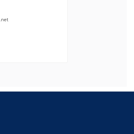
.net
8