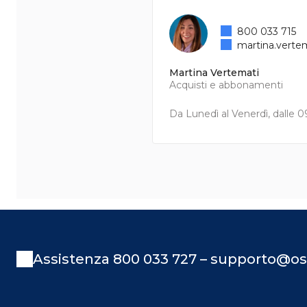
800 033 715
martina.verte
Martina Vertemati
Acquisti e abbonamenti
Da Lunedì al Venerdì, dalle 09
Assistenza 800 033 727 – supporto@os