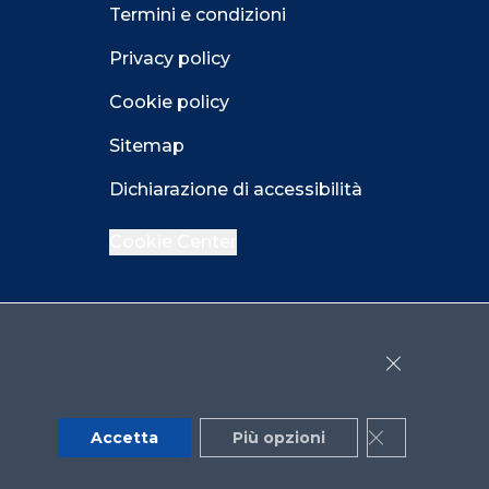
Termini e condizioni
Privacy policy
Cookie policy
Sitemap
Dichiarazione di accessibilità
Cookie Center
Facebook
LinkedIn
Instagram
Close GDPR 
YouTube
X
Accetta
Più opzioni
Close GDPR 