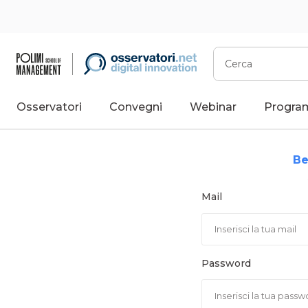
Vai
al
contenuto
Cerca
Osservatori
Convegni
Webinar
Progra
Be
Mail
Password