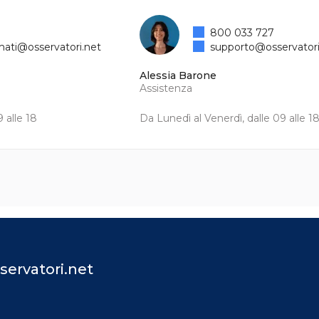
800 033 727
mati@osservatori.net
supporto@osservatori
Alessia Barone
Assistenza
 alle 18
Da Lunedì al Venerdì, dalle 09 alle 1
servatori.net