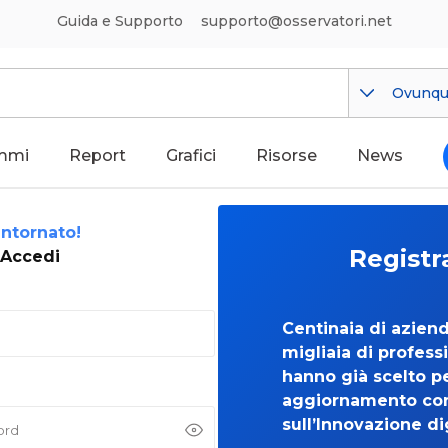
Guida e Supporto
supporto@osservatori.net
Ovunq
mmi
Report
Grafici
Risorse
News
ntornato!
Registr
Accedi
Centinaia di azien
migliaia di professi
hanno già scelto per
aggiornamento co
sull’Innovazione di