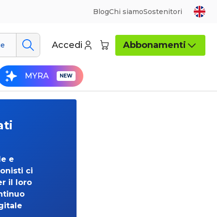
Blog
Chi siamo
Sostenitori
Accedi
Abbonamenti
ue
MYRA
ati
de e
onisti ci
 il loro
ntinuo
gitale