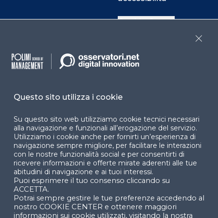
Cookie Center
Close
Facebook
LinkedIn
Instag
Questo sito utilizza i cookie
YouTube
X
Su questo sito web utilizziamo cookie tecnici necessari
alla navigazione e funzionali all’erogazione del servizio.
Utilizziamo i cookie anche per fornirti un’esperienza di
navigazione sempre migliore, per facilitare le interazioni
con le nostre funzionalità social e per consentirti di
ricevere informazioni e offerte mirate aderenti alle tue
abitudini di navigazione e ai tuoi interessi.
Puoi esprimere il tuo consenso cliccando su
© 2024 Copyright © Politecnico di Milano Dipartimento
ACCETTA.
di Ingegneria Gestionale
Potrai sempre gestire le tue preferenze accedendo al
nostro COOKIE CENTER e ottenere maggiori
informazioni sui cookie utilizzati, visitando la nostra