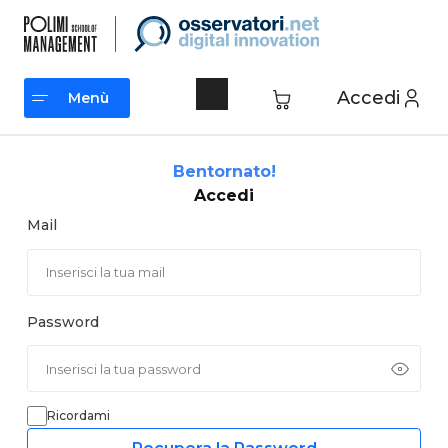
Vai
al
contenuto
Accedi
Menù
Menù
Bentornato!
Accedi
Mail
Password
Ricordami