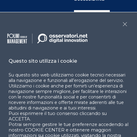
Cookie Center
Close
Facebook
LinkedIn
Instag
Questo sito utilizza i cookie
YouTube
X
Su questo sito web utilizziamo cookie tecnici necessari
alla navigazione e funzionali all’erogazione del servizio.
Utilizziamo i cookie anche per fornirti un’esperienza di
navigazione sempre migliore, per facilitare le interazioni
con le nostre funzionalità social e per consentirti di
ricevere informazioni e offerte mirate aderenti alle tue
abitudini di navigazione e ai tuoi interessi.
Puoi esprimere il tuo consenso cliccando su
© 2024 Copyright © Politecnico di Milano Dipartimento
ACCETTA.
di Ingegneria Gestionale
Potrai sempre gestire le tue preferenze accedendo al
nostro COOKIE CENTER e ottenere maggiori
informazioni sui cookie utilizzati, visitando la nostra