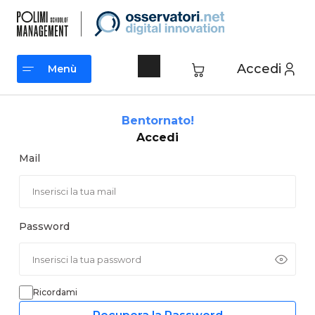
Vai
al
contenuto
Accedi
Menù
Menù
Bentornato!
Accedi
Mail
Password
Ricordami